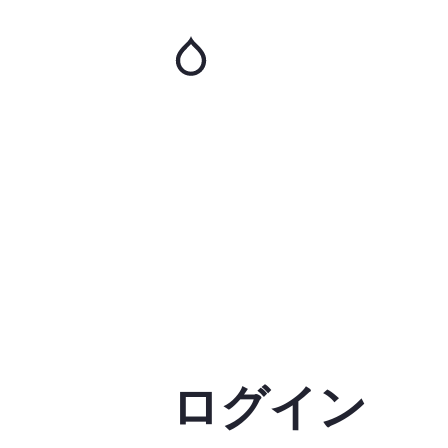
メ
イ
ン
コ
ン
テ
ン
ツ
に
移
動
ログイン