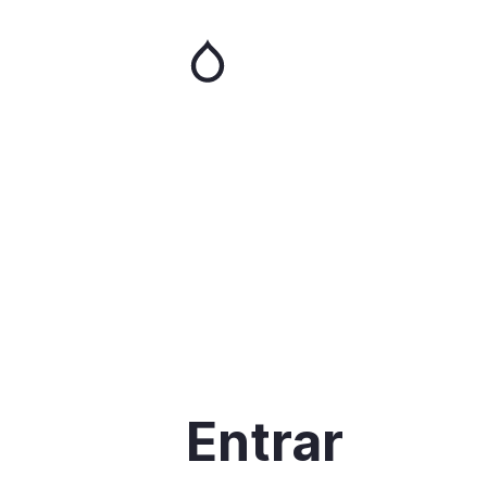
Pular
para
o
conteúdo
principal
Entrar