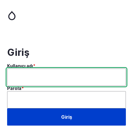
Ana
içeriğe
atla
Giriş
Kullanıcı adı
Parola