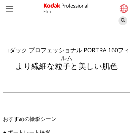
Film
検
索
メ
イ
ン
コダック プロフェッショナル PORTRA 160フィ
コ
ルム
ン
より繊細な粒子と美しい肌色
テ
ン
ツ
に
移
動
おすすめの撮影シーン
● ポートレート撮影