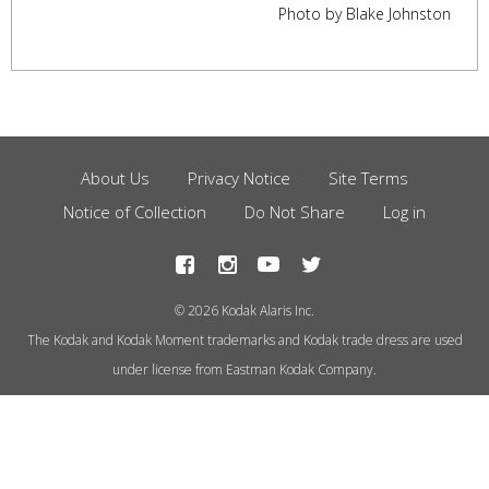
Photo by Blake Johnston
,
About Us
Privacy Notice
Site Terms
Footer
Notice of Collection
Do Not Share
Log in
Menu
© 2026 Kodak Alaris Inc.
The Kodak and Kodak Moment trademarks and Kodak trade dress are used
under license from Eastman Kodak Company.
This site uses cookies to store
information on your computer.