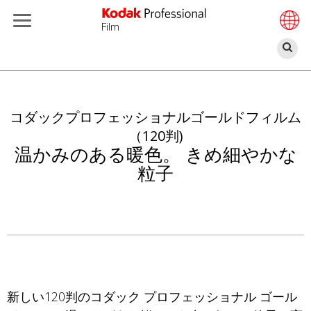
Film
検
索
メ
イ
ン
コダックプロフェッショナルゴールドフィルム
コ
（120判)
ン
温かみのある暖色。 きめ細やかな
テ
粒子
ン
ツ
に
移
動
新しい120判のコダック プロフェッショナル ゴール