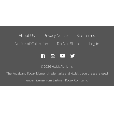
About Us
Privacy Notice
Site Terms
Footer
Notice of Collection
Do Not Share
Log in
Menu
© 2026 Kodak Alaris Inc.
The Kodak and Kodak Moment trademarks and Kodak trade dress are used
under license from Eastman Kodak Company.