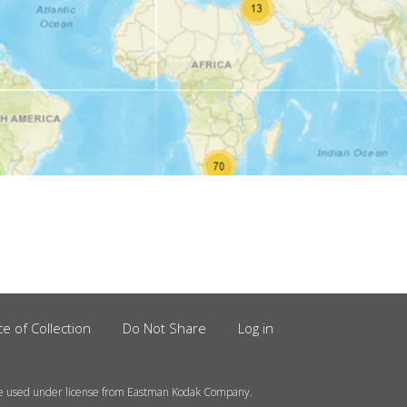
ce of Collection
Do Not Share
Log in
e used under license from Eastman Kodak Company.