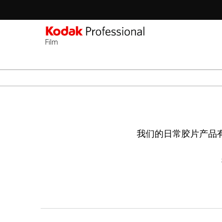
Film
Sec
-
跳
2n
转
Lev
到
主
要
我们的日常胶片产品有
内
容