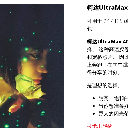
柯达UltraMax
可用于 24 / 135 (单
包)
柯达UltraMax 4
择。 这种高速胶
和定格照片。 因
上奔跑，在雨中跳
得分享的时刻。
是理想的选择。
明亮、饱和
当你想准备
更大的闪光
技术出版物