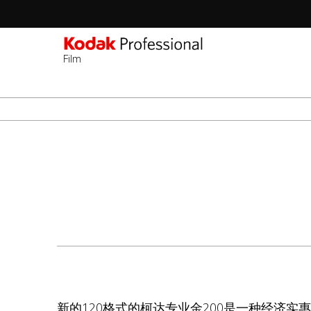
Film
Sec
-
跳
2n
转
Lev
到
主
要
内
容
新的120格式的柯达专业金200是一种经济实