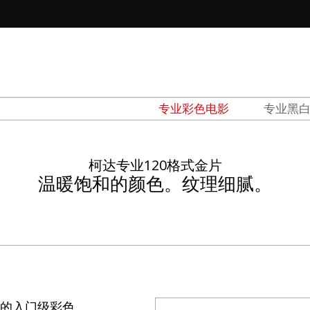
tions
专业彩色电影
专业黑
d
el
柯达专业120格式金片
温暖饱和的颜色。纹理细腻。
惠的入门级彩色