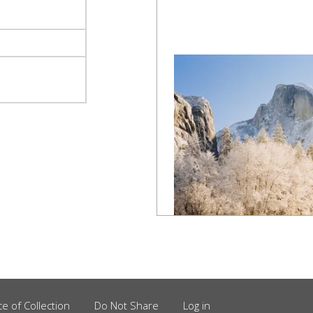
,
ce of Collection
Do Not Share
Log in