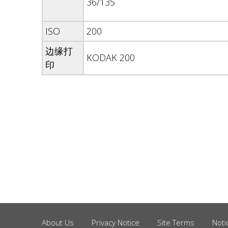
36/135
ISO
200
边缘打
KODAK 200
印
About Us
Privacy Notice
Site Terms
Noti